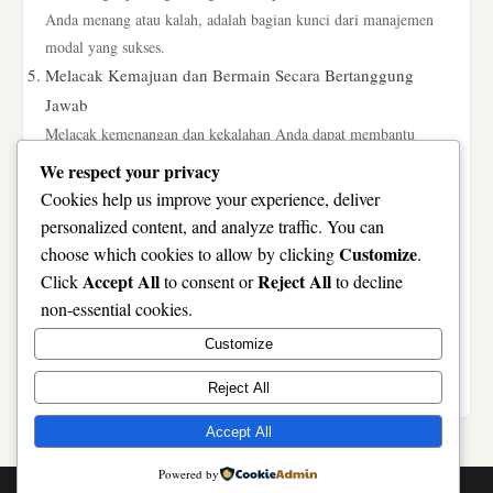
Anda menang atau kalah, adalah bagian kunci dari manajemen
modal yang sukses.
Melacak Kemajuan dan Bermain Secara Bertanggung
Jawab
Melacak kemenangan dan kekalahan Anda dapat membantu
Anda memahami kebiasaan Anda dan meningkatkan strategi
We respect your privacy
Anda dari waktu ke waktu. Banyak pemain mendapat manfaat
Cookies help us improve your experience, deliver
dari menetapkan batasan kemenangan dan batasan kerugian
personalized content, and analyze traffic. You can
untuk setiap sesi. Ini memastikan bahwa Anda berhenti pada
Customize
choose which cookies to allow by clicking
.
waktu yang tepat, menjaga modal Anda. Pada akhirnya,
Accept All
Reject All
Click
to consent or
to decline
manajemen modal yang efektif adalah tentang kontrol,
non-essential cookies.
kesadaran, dan menjaga keseimbangan sehingga permainan
Customize
kasino on line tetap menjadi aktivitas yang aman dan
menghibur.
Reject All
Accept All
Powered by