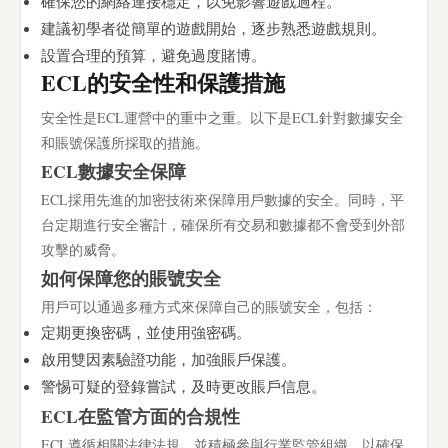
確保您的網絡連接穩定，以免影響遊戲過程。
建議初學者從簡單的遊戲開始，逐步熟悉遊戲規則。
設置合理的預算，避免過度賭博。
ECL的安全性和保護措施
安全性是ECL運營中的重中之重。以下是ECL針對數據安全
和賬號保護所採取的措施。
ECL數據安全保障
ECL採用先進的加密技術來保障用戶數據的安全。同時，平
台定期進行安全審計，確保所有交易和數據都不會受到外部
攻擊的威脅。
如何保障您的賬號安全
用戶可以通過多種方式來保障自己的賬號安全，包括：
定期更換密碼，並使用強密碼。
啟用雙因素驗證功能，加強賬戶保護。
警惕可疑的登錄嘗試，及時更改賬戶信息。
ECL在監管方面的合規性
ECL遵循相關法律法規，並積極參與行業監管組織，以確保