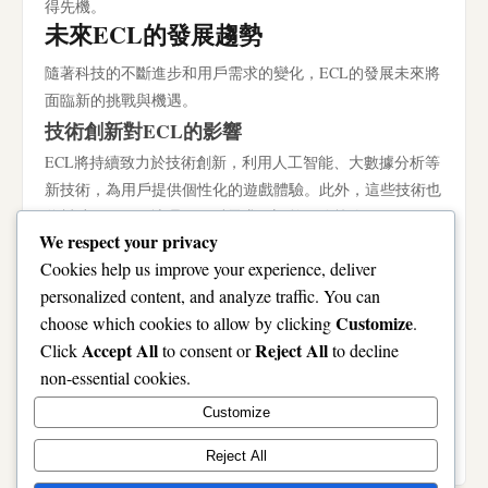
得先機。
未來ECL的發展趨勢
隨著科技的不斷進步和用戶需求的變化，ECL的發展未來將
面臨新的挑戰與機遇。
技術創新對ECL的影響
ECL將持續致力於技術創新，利用人工智能、大數據分析等
新技術，為用戶提供個性化的遊戲體驗。此外，這些技術也
將幫助ECL更好地理解用戶需求，調整服務策略。
We respect your privacy
ECL與其他平台的比較
Cookies help us improve your experience, deliver
相較於其他賭博平台，ECL因其優質的用戶體驗和安全保障
personalized content, and analyze traffic. You can
措施而備受青睞。未來，ECL需持續強化與其他平台的競爭
Customize
choose which cookies to allow by clicking
.
優勢，以吸引更多新用戶。
Accept All
Reject All
Click
to consent or
to decline
社區對ECL的未來預測
non-essential cookies.
社區用戶對ECL的未來發展持樂觀態度，認為平台將不斷增
Customize
強功能，優化用戶體驗。很多用戶期待ECL未來能夠開發更
多創新的遊戲，吸引更廣泛的玩家群體。
Reject All