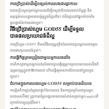
ការប្រើប្រាស់ដើម្បីពន្យល់ការលេងជារដូវកាល
វាជារបៀបល្អសម្រាប់អ្នកលេងដើម្បីពន្យល់ពីការលេងពាក់ព័ន្ធគ្នា និង
អនុវត្តន៍គេហេដ្ឋារចនាសម្ព័ន្ធក្នុងចិត្តយើង។ វានឹងជួយជាផ្នែកចាំបាច់នៃ
មូលដ្ឋាននៃការលេងហ្គេម។
វិធីប្រើប្រាស់ហ្គេម GOD55 ដើម្បីទទួល
បានផលប្រយោជន៍ដ៏ល្អ
ការប្រើហ្គេម GOD55 គឺមានវិធីសាស្ត្រច្រើនដែលអាចជួយអ្នកលេងទទួល
បានផលប្រយោជន៍ខ្ពស់។
ការធ្វើកិច្ចព្រមព្រៀងជាមួយអ្នកលេងដទៃ
ការពិភាក្សាជាមួយអ្នកលេងដទៃអាចជួយធ្វើឲ្យអ្នកទទួលបានការយល់ដឹងពី
យុទ្ធសាស្ត្រក្នុង作弊ការលេង ហើយធ្វើឲ្យមានភាពរីករាយនៅក្នុងល្បង
ច្បាស់។
ជំហានក្នុងការលេងហ្គេម GOD55 សម្រាប់បានជ័យទេ
ការរៀនពីការជួយស្វែងរកថ្នាក់នៃការលេង និងការប្រាស្រ័យជាមួយអ្នក
លេងអេសប៊ីផាវ ត្រូវការតម្លៃសង្ខេបមានសារសំខាន់សម្រាប់អ្នក(angle)តើ
ក្រោមកែវឡេយ្យស៊ីអែត។