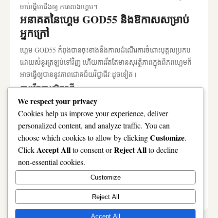
ចាប់ផ្តើមជើងឲ្យ ការលេងហ្គេម។
អនាគតនៃហ្គេម GOD55 និងឱកាសសម្រាប់
អ្នកក្រៅ
ហ្គេម GOD55 កំពុងបានចុះខាងនឹងកាលដំណើរការចំពោះបុគ្គលប្រកប
ដោយសំនួរត្រឡប់ទៅវិញ ហើយការរឹតតែមានសុវត្ថិភាពក្នុងពិភពហ្គេមក៏
អាចធ្វើឲ្យបាននូវភាពជោគជ័យវិជ្ជាជីវៈដូចទៀត।
ការវើកការសិក្សាថ្មី
We respect your privacy
ការសិក្សាថ្មីរបស់ពិភពហ្គេមដើម្បីរៀនពីភាពចំធ្លាយនៃការលេងបានមានអត្ថ
Cookies help us improve your experience, deliver
ប្រយោជន៍យ៉ាងច្រើនទៅមានវីធីថ្មីៗសំរាប់អ្នកលេង។
personalized content, and analyze traffic. You can
វិធីធ្វើជាអ្នកលេងដែលមានការទទួលបានជោគជ័យ
Customize
choose which cookies to allow by clicking
.
ការឃោសនាបានកសាងពីការប្រកួតនឹងជំនាញទៅវិញទាំងអស់ក្នុងភាព
Accept All
Reject All
Click
to consent or
to decline
រីករាយនិងអនុវត្តជើងឲ្យមានក្នុងគ្រប់ទីកន្លែង។
non-essential cookies.
យុទ្ធសាស្ត្របង្កួតប្រសិទ្ធភាពក្នុងការលេង
Customize
អំពើតួលេខកំពុងប្រឈមមុខខកខានកាក់សម្រាប់អ្នកដែលកំពុងព្យាយាម
លេង គឺត្រូវការយុទ្ធសាស្ត្របង្កើនឲ្យមានកញ្ចក់ការលេងល្អប្រសើរ។
Reject All
Accept All