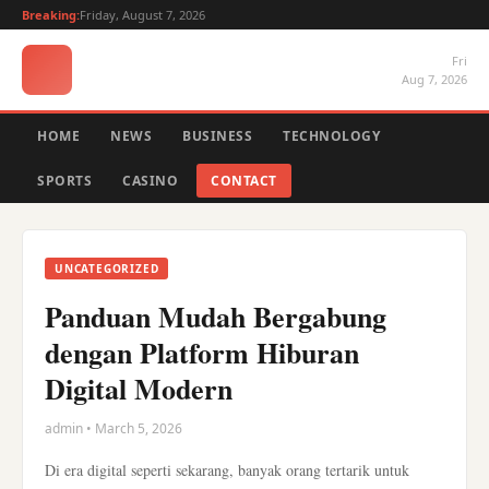
Breaking:
Friday, August 7, 2026
Fri
Aug 7, 2026
HOME
NEWS
BUSINESS
TECHNOLOGY
SPORTS
CASINO
CONTACT
UNCATEGORIZED
Panduan Mudah Bergabung
dengan Platform Hiburan
Digital Modern
admin • March 5, 2026
Di era digital seperti sekarang, banyak orang tertarik untuk