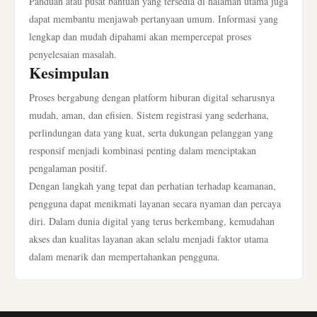
Panduan atau pusat bantuan yang tersedia di halaman utama juga
dapat membantu menjawab pertanyaan umum. Informasi yang
lengkap dan mudah dipahami akan mempercepat proses
penyelesaian masalah.
Kesimpulan
Proses bergabung dengan platform hiburan digital seharusnya
mudah, aman, dan efisien. Sistem registrasi yang sederhana,
perlindungan data yang kuat, serta dukungan pelanggan yang
responsif menjadi kombinasi penting dalam menciptakan
pengalaman positif.
Dengan langkah yang tepat dan perhatian terhadap keamanan,
pengguna dapat menikmati layanan secara nyaman dan percaya
diri. Dalam dunia digital yang terus berkembang, kemudahan
akses dan kualitas layanan akan selalu menjadi faktor utama
dalam menarik dan mempertahankan pengguna.