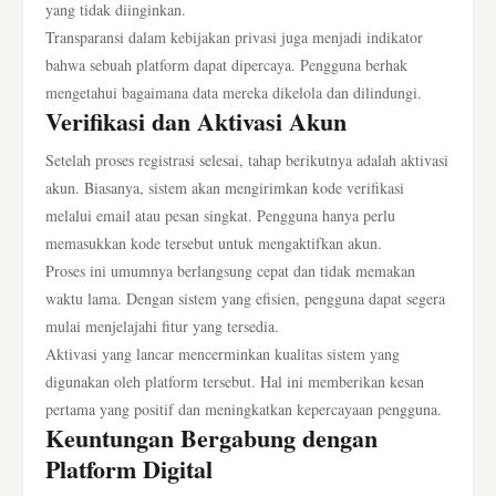
yang tidak diinginkan.
Transparansi dalam kebijakan privasi juga menjadi indikator
bahwa sebuah platform dapat dipercaya. Pengguna berhak
mengetahui bagaimana data mereka dikelola dan dilindungi.
Verifikasi dan Aktivasi Akun
Setelah proses registrasi selesai, tahap berikutnya adalah aktivasi
akun. Biasanya, sistem akan mengirimkan kode verifikasi
melalui email atau pesan singkat. Pengguna hanya perlu
memasukkan kode tersebut untuk mengaktifkan akun.
Proses ini umumnya berlangsung cepat dan tidak memakan
waktu lama. Dengan sistem yang efisien, pengguna dapat segera
mulai menjelajahi fitur yang tersedia.
Aktivasi yang lancar mencerminkan kualitas sistem yang
digunakan oleh platform tersebut. Hal ini memberikan kesan
pertama yang positif dan meningkatkan kepercayaan pengguna.
Keuntungan Bergabung dengan
Platform Digital