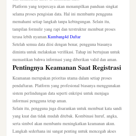
Platform yang terpercaya akan menampilkan panduan singkat
selama proses pengisian data. Hal ini membantu pengguna
memahami setiap langkah tanpa kebingungan. Selain itu,
tampilan formulir yang rapi dan terstruktur membuat proses
terasa lebih nyaman.
Kumbang4d Daftar
Setelah semua data diisi dengan benar, pengguna biasanya
diminta untuk melakukan verifikasi. Tahap ini bertujuan untuk
memastikan bahwa informasi yang diberikan valid dan aman.
Pentingnya Keamanan Saat Registrasi
Keamanan merupakan prioritas utama dalam setiap proses
pendaftaran. Platform yang profesional biasanya menggunakan
sistem perlindungan data seperti enkripsi untuk menjaga
informasi pengguna tetap aman.
Selain itu, pengguna juga disarankan untuk membuat kata sandi
yang kuat dan tidak mudah ditebak. Kombinasi huruf, angka,
serta simbol akan membantu meningkatkan keamanan akun.
Langkah sederhana ini sangat penting untuk mencegah akses