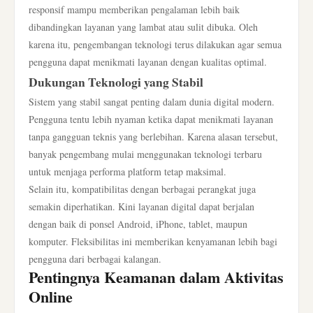
responsif mampu memberikan pengalaman lebih baik
dibandingkan layanan yang lambat atau sulit dibuka. Oleh
karena itu, pengembangan teknologi terus dilakukan agar semua
pengguna dapat menikmati layanan dengan kualitas optimal.
Dukungan Teknologi yang Stabil
Sistem yang stabil sangat penting dalam dunia digital modern.
Pengguna tentu lebih nyaman ketika dapat menikmati layanan
tanpa gangguan teknis yang berlebihan. Karena alasan tersebut,
banyak pengembang mulai menggunakan teknologi terbaru
untuk menjaga performa platform tetap maksimal.
Selain itu, kompatibilitas dengan berbagai perangkat juga
semakin diperhatikan. Kini layanan digital dapat berjalan
dengan baik di ponsel Android, iPhone, tablet, maupun
komputer. Fleksibilitas ini memberikan kenyamanan lebih bagi
pengguna dari berbagai kalangan.
Pentingnya Keamanan dalam Aktivitas
Online