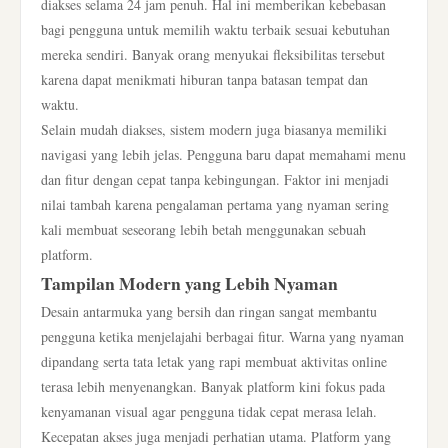
diakses selama 24 jam penuh. Hal ini memberikan kebebasan
bagi pengguna untuk memilih waktu terbaik sesuai kebutuhan
mereka sendiri. Banyak orang menyukai fleksibilitas tersebut
karena dapat menikmati hiburan tanpa batasan tempat dan
waktu.
Selain mudah diakses, sistem modern juga biasanya memiliki
navigasi yang lebih jelas. Pengguna baru dapat memahami menu
dan fitur dengan cepat tanpa kebingungan. Faktor ini menjadi
nilai tambah karena pengalaman pertama yang nyaman sering
kali membuat seseorang lebih betah menggunakan sebuah
platform.
Tampilan Modern yang Lebih Nyaman
Desain antarmuka yang bersih dan ringan sangat membantu
pengguna ketika menjelajahi berbagai fitur. Warna yang nyaman
dipandang serta tata letak yang rapi membuat aktivitas online
terasa lebih menyenangkan. Banyak platform kini fokus pada
kenyamanan visual agar pengguna tidak cepat merasa lelah.
Kecepatan akses juga menjadi perhatian utama. Platform yang