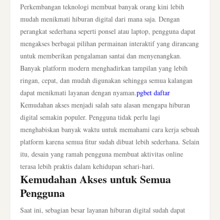
Perkembangan teknologi membuat banyak orang kini lebih
mudah menikmati hiburan digital dari mana saja. Dengan
perangkat sederhana seperti ponsel atau laptop, pengguna dapat
mengakses berbagai pilihan permainan interaktif yang dirancang
untuk memberikan pengalaman santai dan menyenangkan.
Banyak platform modern menghadirkan tampilan yang lebih
ringan, cepat, dan mudah digunakan sehingga semua kalangan
dapat menikmati layanan dengan nyaman.
pgbet daftar
Kemudahan akses menjadi salah satu alasan mengapa hiburan
digital semakin populer. Pengguna tidak perlu lagi
menghabiskan banyak waktu untuk memahami cara kerja sebuah
platform karena semua fitur sudah dibuat lebih sederhana. Selain
itu, desain yang ramah pengguna membuat aktivitas online
terasa lebih praktis dalam kehidupan sehari-hari.
Kemudahan Akses untuk Semua
Pengguna
Saat ini, sebagian besar layanan hiburan digital sudah dapat